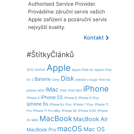
Authorised Service Provider.
Provádíme záruční servis vašich
Apple zařízení a pozáruční servis
nejvyšší kvality.
Kontakt
#ŠtítkyČlánků
Apple
2012
AirPort
Apple iPad Air
Apple iPad
Disk
Baterie
Air 2
Ceny
doklad o koupi
find my
iPhone
iMac
phone
HDD
iPad
iPad Mini
iPhone 5S
iPhone 5
iPhone 6
iPhone 6 Plus
iphone 6s
iPhone 6s Plus
iPhone 7 Plus
iPhone 11
Pro
iPhone 11 Pro MAx
iPhone SE
iPhone X/XS
iPhone
MacBook
MacBook Air
Xs MAX
macOS
Mac OS
MacBook Pro