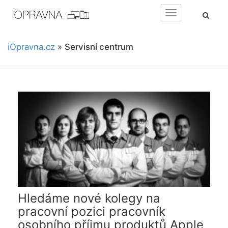
Toggle
navigation
iOpravna.cz
»
Servisní centrum
Hledáme nové kolegy na
pracovní pozici pracovník
osobního příjmu produktů Apple