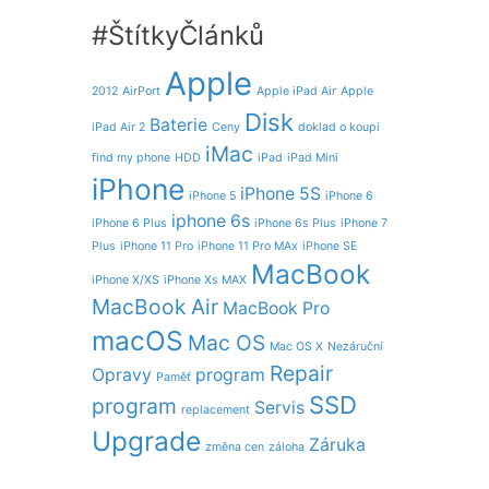
#ŠtítkyČlánků
Apple
2012
AirPort
Apple iPad Air
Apple
Disk
Baterie
iPad Air 2
Ceny
doklad o koupi
iMac
find my phone
HDD
iPad
iPad Mini
iPhone
iPhone 5S
iPhone 5
iPhone 6
iphone 6s
iPhone 6 Plus
iPhone 6s Plus
iPhone 7
Plus
iPhone 11 Pro
iPhone 11 Pro MAx
iPhone SE
MacBook
iPhone X/XS
iPhone Xs MAX
MacBook Air
MacBook Pro
macOS
Mac OS
Mac OS X
Nezáruční
Repair
Opravy
program
Paměť
SSD
program
Servis
replacement
Upgrade
Záruka
změna cen
záloha