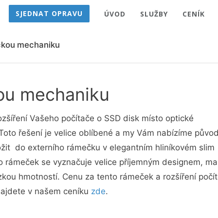
SJEDNAT OPRAVU
ÚVOD
SLUŽBY
CENÍK
ckou mechaniku
ou mechaniku
ozšíření Vašeho počítače o SSD disk místo optické
to řešení je velice oblíbené a my Vám nabízíme původ
žit do externího rámečku v elegantním hliníkovém slim
o rámeček se vyznačuje velice příjemným designem, ma
ízkou hmotností. Cenu za tento rámeček a rozšíření počí
najdete v našem ceníku
zde
.