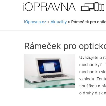
iOpravna.cz
»
Aktuality
»
Rámeček pro opti
Rámeček pro optick
Uvažujete o r
mechaniky? To
mechaniku vlo
vzhledu. Tent
tloušťkou a n
o druhý disk 