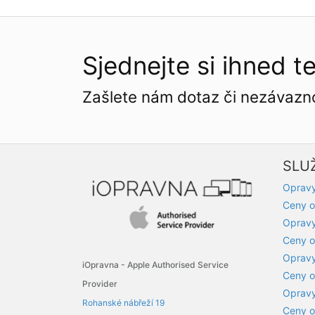
Sjednejte si ihned t
Zašlete nám dotaz či nezávazn
SLU
Opravy
Ceny o
Oprav
Ceny o
Opravy
iOpravna - Apple Authorised Service
Ceny o
Provider
Opravy
Rohanské nábřeží 19
Ceny o