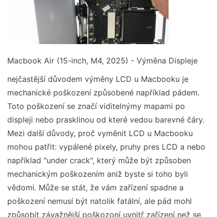
Macbook Air (15-inch, M4, 2025) - Výměna Displeje
nejčastější důvodem výměny LCD u Macbooku je
mechanické poškození způsobené například pádem.
Toto poškození se značí viditelnýmy mapami po
displeji nebo prasklinou od které vedou barevné čáry.
Mezi další důvody, proč vyměnit LCD u Macbooku
mohou patřit: vypálené pixely, pruhy pres LCD a nebo
například "under crack", který může být způsoben
mechanickým poškozením aniž byste si toho byli
vědomi. Může se stát, že vám zařízení spadne a
poškození nemusí být natolik fatální, ale pád mohl
způsobit závažnější poškozoní uvnitř zařízení než se