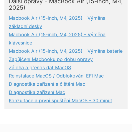
Další opravy - MacBook Air (15-inch, M4,
2025)
Macbook Air (15-inch, M4, 2025) - Výměna
základní desky
Macbook Air (15-inch, M4, 2025) - Výměna
klávesnice
Macbook Air (15-inch, M4, 2025) - Výměna baterie
Zapůjčení Macbooku po dobu opravy
Záloha a přenos dat MacOS
Reinstalace MacOS / Odblokování EFI Mac
Diagnostika zařízení a čištění Mac
Diagnostika zařízení Mac
Konzultace a první spuštění MacOS - 30 minut