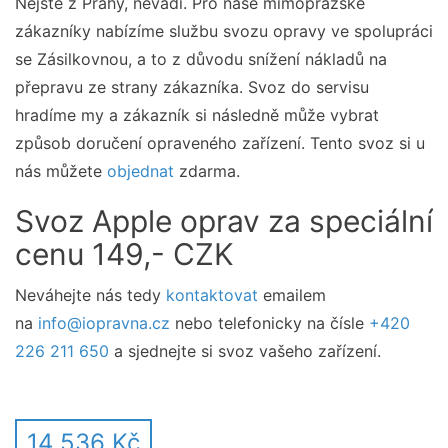
Nejste z Prahy, nevadí. Pro naše mimopražské
zákazníky nabízíme službu svozu opravy ve spolupráci
se Zásilkovnou, a to z důvodu snížení nákladů na
přepravu ze strany zákazníka. Svoz do servisu
hradíme my a zákazník si následně může vybrat
způsob doručení opraveného zařízení. Tento svoz si u
nás můžete
objednat
zdarma.
Svoz Apple oprav za speciální
cenu 149,- CZK
Neváhejte nás tedy
kontaktovat
emailem
na
info@iopravna.cz
nebo telefonicky na čísle
+420
226 211 650
a sjednejte si svoz vašeho zařízení.
14 536 Kč