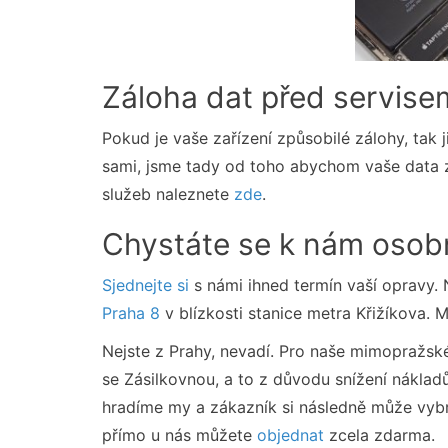
Záloha dat před servise
Pokud je vaše zařízení způsobilé zálohy, tak 
sami, jsme tady od toho abychom vaše data zá
služeb naleznete
zde
.
Chystáte se k nám osob
Sjednejte si
s námi ihned termín vaší opravy. 
Praha 8
v blízkosti stanice metra Křižíkova.
Nejste z Prahy, nevadí. Pro naše mimopražsk
se Zásilkovnou, a to z důvodu snížení náklad
hradíme my a zákazník si následně může vybr
přímo u nás můžete
objednat
zcela zdarma.