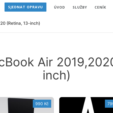
SJEDNAT OPRAVU
ÚVOD
SLUŽBY
CENÍK
0 (Retina, 13-inch)
Book Air 2019,2020
inch)
990 Kč
79