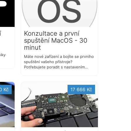
í
Konzultace a první
spuštění MacOS - 30
minut
iky
Máte nové zařízení a bojíte se prvního
spuštění vašeho přístroje?
Potřebujete poradit s nastavením…
0 Kč
17 666 Kč