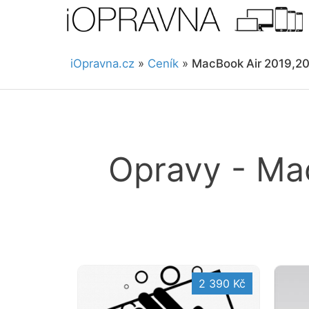
iOpravna.cz
»
Ceník
»
MacBook Air 2019,202
Opravy - Mac
2 390 Kč