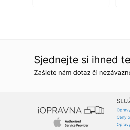
Sjednejte si ihned t
Zašlete nám dotaz či nezávazn
SLU
Opravy
Ceny o
Oprav