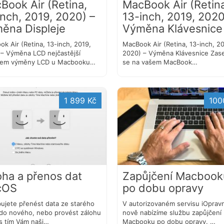
Book Air (Retina,
MacBook Air (Retin
inch, 2019, 2020) –
13-inch, 2019, 2020
ěna Displeje
Výměna Klávesnice
k Air (Retina, 13-inch, 2019,
MacBook Air (Retina, 13-inch, 20
 – Výměna LCD nejčastější
2020) – Výměna Klávesnice Zase
em výměny LCD u Macbooku…
se na vašem MacBook…
1 899 Kč
100
oha a přenos dat
Zapůjčení Macbook
cOS
po dobu opravy
ujete přenést data ze starého
V autorizovaném servisu iOprav
do nového, nebo provést zálohu
nově nabízíme službu zapůjčení
 s tím Vám naši…
Macbooku po dobu opravy. …