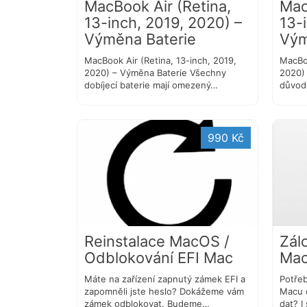
MacBook Air (Retina,
Mac
13-inch, 2019, 2020) –
13-
Výměna Baterie
Vým
MacBook Air (Retina, 13-inch, 2019,
MacBoo
2020) – Výměna Baterie Všechny
2020)
dobíjecí baterie mají omezený…
důvod
990 Kč
Reinstalace MacOS /
Zál
Odblokování EFI Mac
Ma
Máte na zařízení zapnutý zámek EFI a
Potřeb
zapomněli jste heslo? Dokážeme vám
Macu 
zámek odblokovat. Budeme…
dat? I