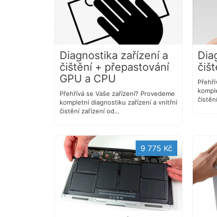
Diagnostika zařízení a
Dia
čištění + přepastování
čiš
GPU a CPU
Přehří
komple
Přehřívá se Vaše zařízení? Provedeme
čistěn
kompletní diagnostiku zařízení a vnitřní
čistění zařízení od…
9 775 Kč